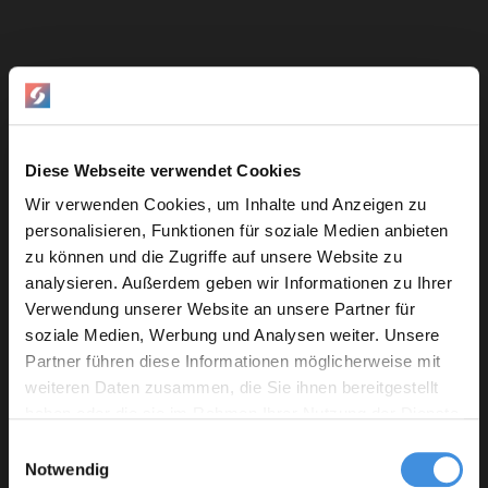
ALL ABOUT WORKING
@SOLUWARE
Diese Webseite verwendet Cookies
ALL ABOUT
Wir verwenden Cookies, um Inhalte und Anzeigen zu
WORKING @
personalisieren, Funktionen für soziale Medien anbieten
zu können und die Zugriffe auf unsere Website zu
SOLUWARE.
analysieren. Außerdem geben wir Informationen zu Ihrer
Verwendung unserer Website an unsere Partner für
soziale Medien, Werbung und Analysen weiter. Unsere
Mahesh über
Partner führen diese Informationen möglicherweise mit
weiteren Daten zusammen, die Sie ihnen bereitgestellt
seinen Alltag
haben oder die sie im Rahmen Ihrer Nutzung der Dienste
gesammelt haben.
in einem
E
Notwendig
i