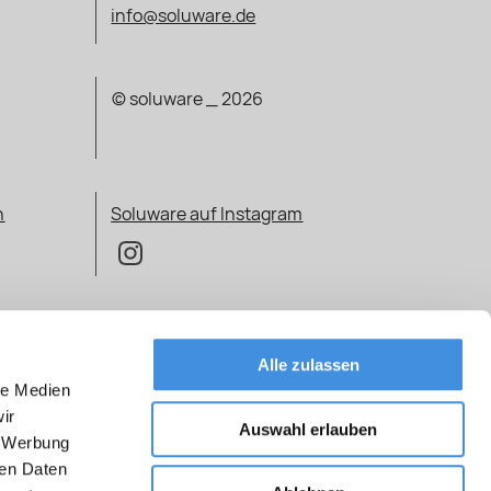
info@soluware.de
© soluware _ 2026
n
Soluware auf Instagram
ARE -
CO
Alle zulassen
le Medien
ir
Auswahl erlauben
, Werbung
ren Daten