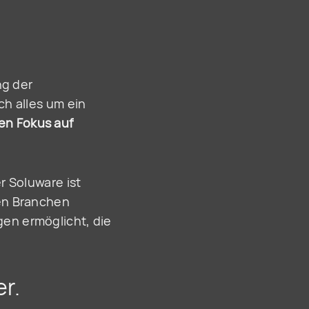
ng der
ch alles um ein
en Fokus auf
r Soluware ist
len Branchen
en ermöglicht, die
r.