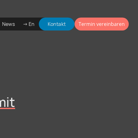
News
→ En
Kontakt
Termin vereinbaren
mit