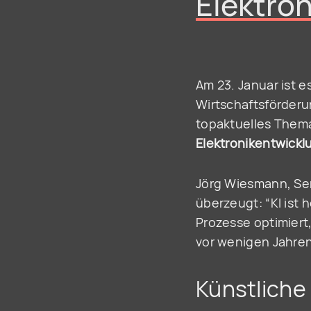
Elektro
Am 23. Januar ist e
Wirtschaftsförderun
topaktuelles Them
Elektronikentwickl
Jörg Wiesmann, Seni
überzeugt: “KI ist
Prozesse optimiert
vor wenigen Jahre
Künstliche 