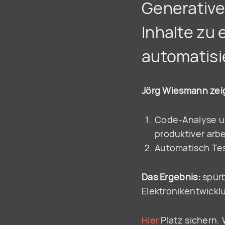
Generative 
Inhalte zu 
automatisi
Jörg Wiesmann zeig
Code-Analyse un
produktiver arb
Automatisch Tes
Das Ergebnis:
spürb
Elektronikentwickl
Hier
Platz sichern. 